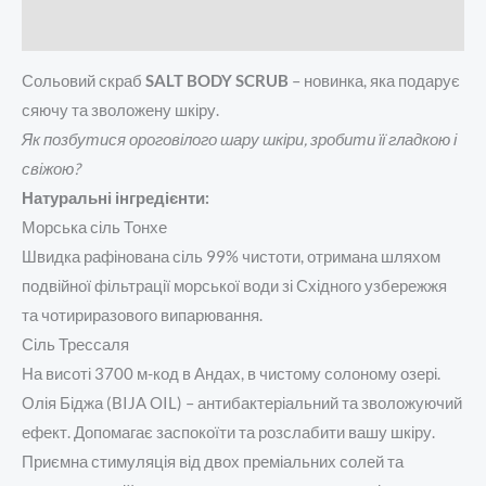
Відгуки (0)
Сольовий скраб
SALT BODY SCRUB
– новинка, яка подарує
сяючу та зволожену шкіру.
Як позбутися ороговілого шару шкіри, зробити її гладкою і
свіжою?
Натуральні інгредієнти:
Морська сіль Тонхе
Швидка рафінована сіль 99% чистоти, отримана шляхом
подвійної фільтрації морської води зі Східного узбережжя
та чотириразового випарювання.
Сіль Трессаля
На висоті 3700 м-код в Андах, в чистому солоному озері.
Олія Біджа (BIJA OIL) – антибактеріальний та зволожуючий
ефект. Допомагає заспокоїти та розслабити вашу шкіру.
Приємна стимуляція від двох преміальних солей та