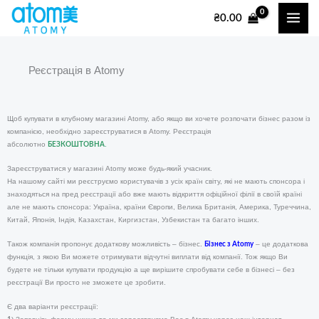
Перейти
₴
0.00
до
вмісту
Реєстрація в Atomy
Щоб купувати в клубному магазині Atomy, або якщо ви хочете розпочати бізнес разом із
компанією, необхідно зареєструватися в Atomy. Реєстрація
абсолютно
.
БЕЗКОШТОВНА
Зареєструватися у магазині Atomy може будь-який учасник.
На нашому сайті ми реєструємо користувачів з усіх країн світу, які не мають спонсора і
знаходяться на пред реєстрації або вже мають відкриття офіційної філії в своїй країні
але не мають спонсора: Україна, країни Європи, Велика Британія, Америка, Туреччина,
Китай, Японія, Індія, Казахстан, Киргизстан, Узбекистан та багато інших.
Також компанія пропонує додаткову можливість – бізнес.
– це додаткова
Бізнес з Atomy
функція, з якою Ви можете отримувати відчутні виплати від компанії. Тож якщо Ви
будете не тільки купувати продукцію а ще вирішите спробувати себе в бізнесі – без
реєстрації Ви просто не зможете це зробити.
Є два варіанти реєстрації: