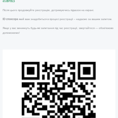
65JBFBLS
Після цього продовжуйте реєстрацію, дотримуючись підказок на екрані.
який вам знадобиться в процесі реєстрації – надаємо за вашим запитом.
ID спонсора
Якщо у вас виникнуть будь-які запитання під час реєстрації, звертайтеся — обов’язково
допоможемо!