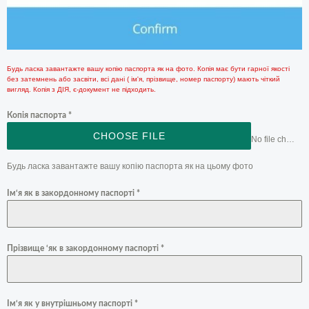
Будь ласка завантажте вашу копію паспорта як на фото. Копія має бути гарної якості
без затемнень або засвіти, всі дані ( ім'я, прізвище, номер паспорту) мають чіткий
вигляд. Копія з ДІЯ, є-документ не підходить.
Копія паспорта
*
CHOOSE FILE
No file chosen
Будь ласка завантажте вашу копію паспорта як на цьому фото
Ім‘я як в закордонному паспорті
*
Прізвище ‘як в закордонному паспорті
*
Ім‘я як у внутрішньому паспорті
*