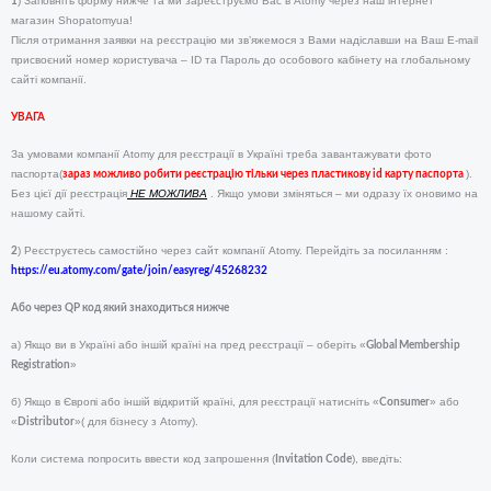
) Заповніть форму нижче та ми зареєструємо Вас в Atomy через наш інтернет
1
магазин Shopatomyua!
Після отримання заявки на реєстрацію ми зв’яжемося з Вами надіславши на Ваш E-mail
присвоєний номер користувача – ID та Пароль до особового кабінету на глобальному
сайті компанії.
УВАГА
За умовами компанії Atomy для реєстрації в Україні треба завантажувати фото
паспорта(
).
зараз можливо робити реєстрацію тільки через пластикову id карту паспорта
Без цієї дії реєстрація
НЕ МОЖЛИВА
. Якщо умови зміняться – ми одразу їх оновимо на
нашому сайті.
) Реєструєтесь самостійно через сайт компанії Atomy. Перейдіть за посиланням :
2
https://eu.atomy.com/gate/join/easyreg/45268232
Або через QР код який знаходиться нижче
а) Якщо ви в Україні або іншій країні на пред реєстрації – оберіть «
Global Membership
»
Registration
б) Якщо в Європі або іншій відкритій країні, для реєстрації натисніть «
» або
Consumer
«
»( для бізнесу з Atomy).
Distributor
Коли система попросить ввести код запрошення (
), введіть:
Invitation Code