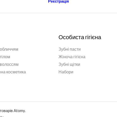
Реєстрація
Особиста гігієна
 обличчям
Зубні пасти
 тілом
Жіноча гігієна
 волоссям
Зубні щітки
на косметика
Набори
товарів Atomy.