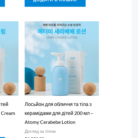
ітей
Лосьйон для обличчя та тіла з
e Cream
керамідами для дітей 200 мл –
Atomy Cerabebe Lotion
Догляд за тілом