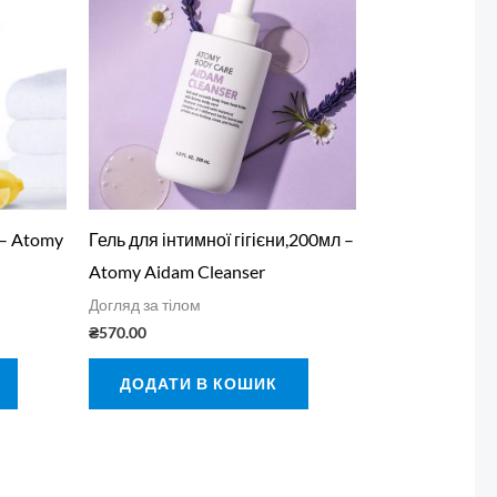
 – Atomy
Гель для інтимної гігієни,200мл –
Atomy Aidam Cleanser
Догляд за тілом
₴
570.00
ДОДАТИ В КОШИК