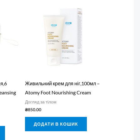
я,6
Живильний крем для ніг,100мл –
leansing
Atomy Foot Nourishing Cream
Догляд за тілом
₴
850.00
ДОДАТИ В КОШИК