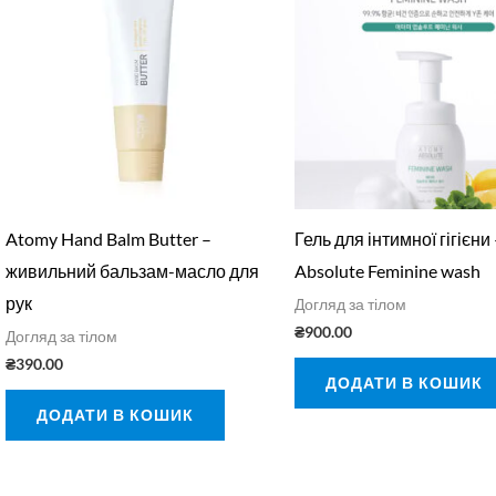
Atomy Hand Balm Butter –
Гель для інтимної гігієни
живильний бальзам-масло для
Absolute Feminine wash
рук
Догляд за тілом
₴
900.00
Догляд за тілом
₴
390.00
ДОДАТИ В КОШИК
ДОДАТИ В КОШИК