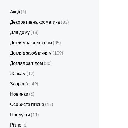
Акції
1
Декоративна косметика
33
Для дому
18
Догляд за волоссям
35
Догляд за обличчям
109
Догляд за тілом
30
Жінкам
17
Здоров'я
49
Новинки
6
Особиста гігієна
17
Продукти
11
Різне
1