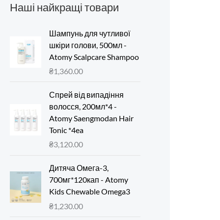
Наші найкращі товари
Шампунь для чутливої ​​
шкіри голови, 500мл -
Atomy Scalpcare Shampoo
₴
1,360.00
Спрей від випадіння
волосся, 200мл*4 -
Atomy Saengmodan Hair
Tonic *4ea
₴
3,120.00
Дитяча Омега-3,
700мг*120кап - Atomy
Kids Chewable Omega3
₴
1,230.00