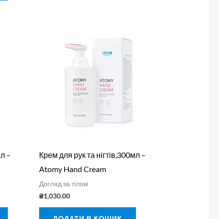
л –
Крем для рук та нігтів,300мл –
Atomy Hand Cream
Догляд за тілом
₴
1,030.00
ДОДАТИ В КОШИК