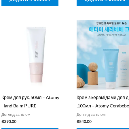
Крем для рук, 50мл – Atomy
Крем з керамідами для д
Hand Balm РURE
,100мл – Atomy Cerabeb
Догляд за тілом
Догляд за тілом
₴
390.00
₴
840.00