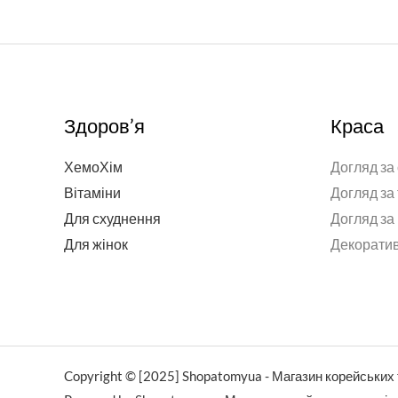
Здоров’я
Краса
ХемоХім
Догляд за
Вітаміни
Догляд за
Для схуднення
Догляд за
Для жінок
Декоратив
Copyright © [2025] Shopatomyua - Магазин корейських 