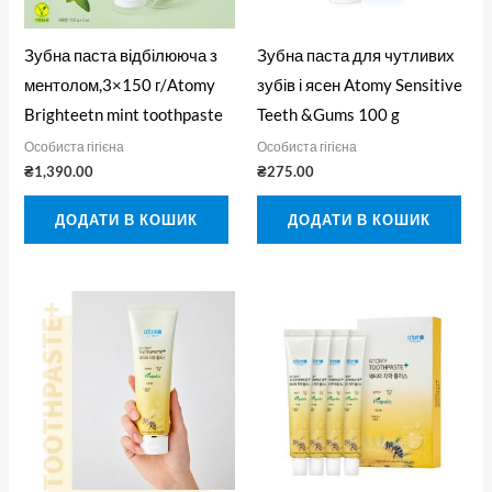
Зубна паста відбілююча з
Зубна паста для чутливих
ментолом,3×150 г/Atomy
зубів і ясен Atomy Sensitive
Brighteetn mint toothpaste
Teeth &Gums 100 g
Особиста гігієна
Особиста гігієна
₴
1,390.00
₴
275.00
ДОДАТИ В КОШИК
ДОДАТИ В КОШИК