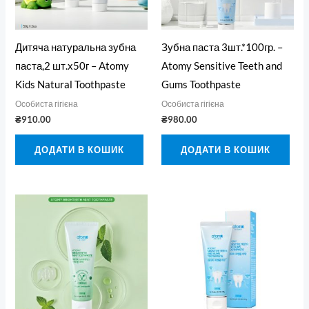
Дитяча натуральна зубна
Зубна паста 3шт.*100гр. –
паста,2 шт.х50г – Atomy
Atomy Sensitive Teeth and
Kids Natural Toothpaste
Gums Toothpaste
Особиста гігієна
Особиста гігієна
₴
910.00
₴
980.00
ДОДАТИ В КОШИК
ДОДАТИ В КОШИК