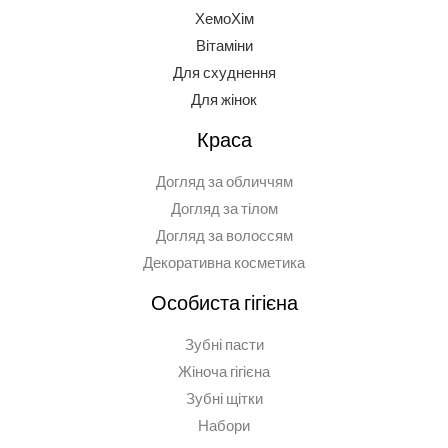
ХемоХім
Вітаміни
Для схуднення
Для жінок
Краса
Догляд за обличчям
Догляд за тілом
Догляд за волоссям
Декоративна косметика
Особиста гігієна
Зубні пасти
Жіноча гігієна
Зубні щітки
Набори