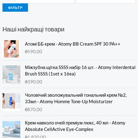
ФІЛЬТР
Наші найкращі товари
Атомі ББ крем - Atomy BB Cream SPF 30 PA++
₴
590.00
Міжзубна щітка SSSS набір 16 шт. - Atomy Interdental
Brush SSSS (1set x 16ea)
₴
390.00
Чоловічий зволожувальний тональний крем №2,
33мл - Atomy Homme Tone-Up Moisturizer
₴
870.00
Крем навколо очей преміум люкс, 40 мл - Atomy
Absolute CellActive Eye-Complex
₴
1,820.00