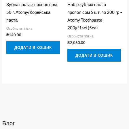
Зубна паста з прополісом,
Набір зубних паст з
50 г. Atomy/Корейська
прополісом 5 шт. по 200 гр –
паста
Atomy Toothpaste
200g*1set(5ea)
Особиста гігієна
₴
140.00
Особиста гігієна
₴
2,060.00
ДОДАТИ В КОШИК
ДОДАТИ В КОШИК
Блог