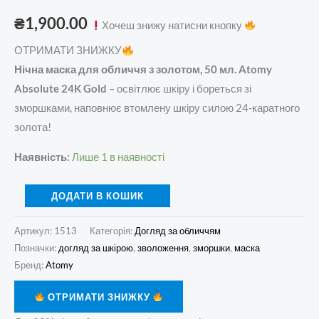
₴
1,900.00
Хочеш знижу натисни кнопку
ОТРИМАТИ ЗНИЖКУ
Нічна маска для обличчя з золотом, 50 мл. Atomy
Absolute 24K Gold
– освітлює шкіру і бореться зі
зморшками, наповнює втомлену шкіру силою 24-каратного
золота!
Наявність:
Лише 1 в наявності
ДОДАТИ В КОШИК
Артикул:
1513
Категорія:
Догляд за обличчям
Позначки:
догляд за шкірою
,
зволоження
,
зморшки
,
маска
Бренд:
Atomy
ОТРИМАТИ ЗНИЖКУ