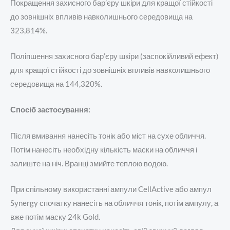
Покращення захисного бар’єру шкіри для кращої стійкості
до зовнішніх впливів навколишнього середовища на
323,814%.
Поліпшення захисного бар’єру шкіри (заспокійливий ефект)
для кращої стійкості до зовнішніх впливів навколишнього
середовища на 144,320%.
Спосіб застосування:
Після вмивання нанесіть тонік або міст на сухе обличчя.
Потім нанесіть необхідну кількість маски на обличчя і
залиште на ніч. Вранці змийте теплою водою.
При спільному використанні ампули CellActive або ампул
Synergy спочатку нанесіть на обличчя тонік, потім ампулу, а
вже потім маску 24k Gold.