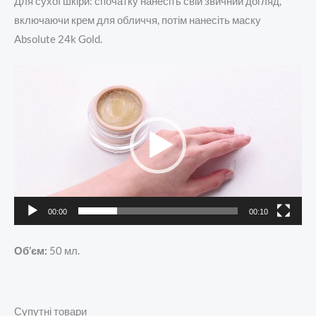
Для сухої шкіри: спочатку нанесіть свій звичний догляд,
включаючи крем для обличчя, потім нанесіть маску
Absolute 24k Gold.
Відеопрогравач
00:00
00:10
Об’єм:
50 мл.
Супутні товари