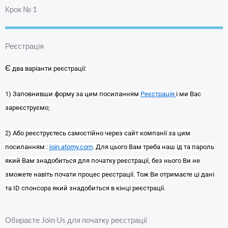
Крок № 1
Реєстрація​
Є
два варіанти реєстрації:
1) Заповнивши форму за цим посиланням
Реєстрація
і ми Вас
зареєструємо;
2)
А
бо реєструєтесь самостійно через сайт компанії за цим
посиланням :
join.atomy.com
. Для цього Вам треба наш ід та пароль
який Вам знадобиться для початку реєстрації, без нього Ви не
зможете навіть почати процес реєстрації. Тож Ви отримаєте ці дані
та
ID
спонсора
який знадобиться в кінці реєстрації.
Обираєте Join Us для початку реєстрації