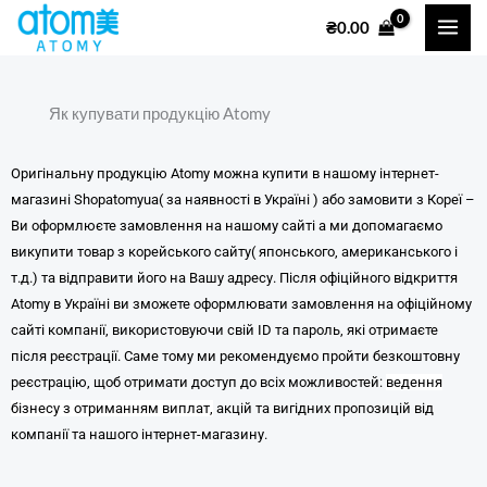
Перейти
₴
0.00
до
вмісту
Як купувати продукцію Atomy
Оригінальну продукцію Atomy можна купити в нашому інтернет-
магазині Shopatomyua( за наявності в Україні ) або замовити з Кореї –
Ви оформлюєте замовлення на нашому сайті а ми допомагаємо
викупити товар з корейського сайту( японського, американського і
т.д.) та відправити його на Вашу адресу. Після офіційного відкриття
Atomy в Україні ви зможете оформлювати замовлення на офіційному
сайті компанії, використовуючи свій ID та пароль, які отримаєте
після реєстрації. Саме тому ми рекомендуємо пройти безкоштовну
реєстрацію, щоб отримати доступ до всіх можливостей:
ведення
бізнесу з отриманням виплат,
акцій та вигідних пропозицій від
компанії та нашого інтернет-магазину.