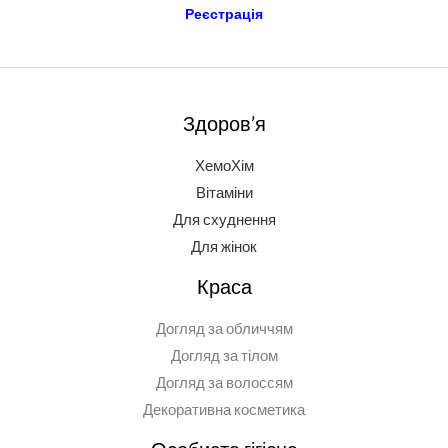
Реєстрація
Здоров’я
ХемоХім
Вітаміни
Для схуднення
Для жінок
Краса
Догляд за обличчям
Догляд за тілом
Догляд за волоссям
Декоративна косметика