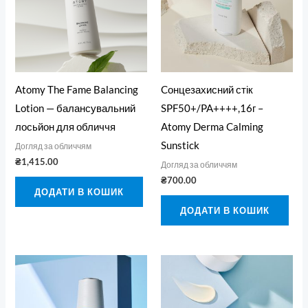
Atomy The Fame Balancing
Cонцезахисний стік
Lotion — балансувальний
SPF50+/PA++++,16г –
лосьйон для обличчя
Atomy Derma Calming
Sunstick
Догляд за обличчям
₴
1,415.00
Догляд за обличчям
₴
700.00
ДОДАТИ В КОШИК
ДОДАТИ В КОШИК