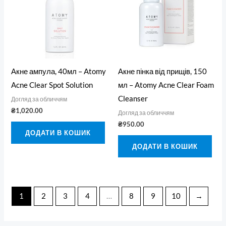
Акне ампула, 40мл – Atomy
Акне пінка від прищів, 150
Acne Clear Spot Solution
мл – Atomy Acne Clear Foam
Cleanser
Догляд за обличчям
₴
1,020.00
Догляд за обличчям
₴
950.00
ДОДАТИ В КОШИК
ДОДАТИ В КОШИК
1
2
3
4
…
8
9
10
→