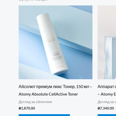
Абсолют преміум люкс Тонер, 150 мл –
Аппарат с
Atomy Absolute CellActive Toner
– Atomy E
Догляд за обличчям
Догляд за
₴
1,870.00
₴
7,340.00