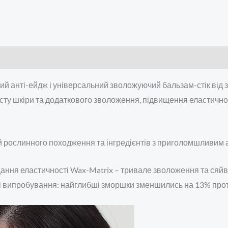
вий анті-ейдж і універсальний зволожуючий бальзам-стік від 
сту шкіри та додаткового зволоження, підвищення еластичност
ій рослинного походження та інгредієнтів з приголомшливим 
ння еластичності Wax-Matrix – тривале зволоження та сяйв
нічні випробування: найглибші зморшки зменшились на 13% пр