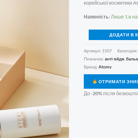
Balm
корейської косметики A
кількість
Наявність:
Лише 1 в на
ДОДАТИ В 
Артикул:
1507
Категорія
Позначок:
анті-ейдж
,
баль
Бренд:
Atomy
ОТРИМАТИ ЗНИ
До
-20%
після безкошто