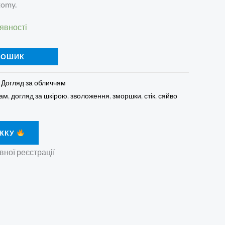
tomy.
явності
КОШИК
:
Догляд за обличчям
зам
,
догляд за шкірою
,
зволоження
,
зморшки
,
стік
,
сяйво
ЖКУ
вної реєстрації