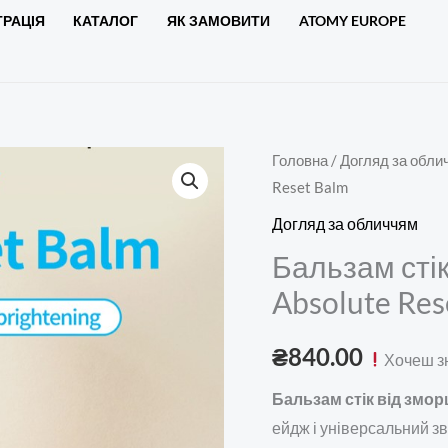
ТРАЦІЯ
КАТАЛОГ
ЯК ЗАМОВИТИ
ATOMY EUROPE
Бальзам
Головна
/
Догляд за обли
Reset Balm
стік
від
Догляд за обличчям
зморшок,
Бальзам стік
9
Absolute Res
г
-
₴
840.00
Хочеш з
Atomy
Absolute
Бальзам стік від змор
Reset
ейдж і універсальний з