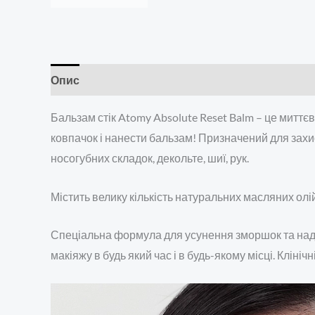
Опис
Додаткова інформація
Відгуки (0)
Бальзам стік Atomy Absolute Reset Balm – це миттє
ковпачок і нанести бальзам! Призначений для захи
носогубних складок, декольте, шиї, рук.
Містить велику кількість натуральних масляних ол
Спеціальна формула для усунення зморшок та нада
макіяжу в будь який час і в будь-якому місці. Клі
Відеопрогравач