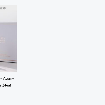
 – Atomy
et(4ea)