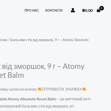
від
зморшок,
₴
0.00
ПРО НАС
КОНТАКТИ
9
г
-
Atomy
ччям
/ Бальзам стік від зморшок, 9 г – Atomy Absolute
Absolute
Reset
Balm
 від зморшок, 9 г – Atomy
кількість
et Balm
нижу натисни кнопку
ОТРИМАТИ ЗНИЖКУ
шок Atomy Absolute Reset Balm
– це миттєвий анті-
воложуючий бальзам-стік від зморшок, хіт