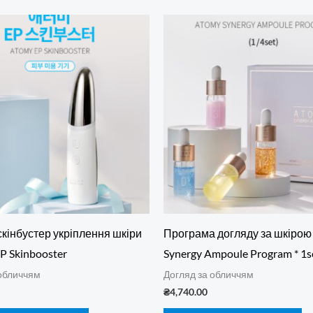
кінбустер укріплення шкіри
Програма догляду за шкірою
P Skinbooster
Synergy Ampoule Program * 1s
 обличчям
Догляд за обличчям
₴
4,740.00