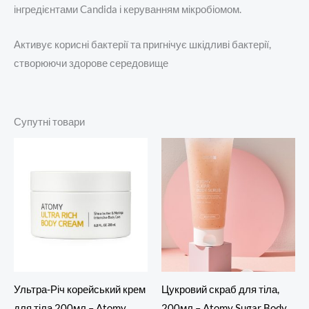
інгредієнтами Candida і керуванням мікробіомом.
Активує корисні бактерії та пригнічує шкідливі бактерії,
створюючи здорове середовище
Супутні товари
Ультра-Річ корейський крем
Цукровий скраб для тіла,
для тіла,200мл – Atomy
200мл – Atomy Sugar Body