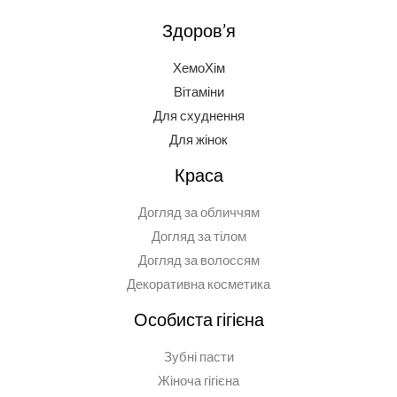
Здоров’я
ХемоХім
Вітаміни
Для схуднення
Для жінок
Краса
Догляд за обличчям
Догляд за тілом
Догляд за волоссям
Декоративна косметика
Особиста гігієна
Зубні пасти
Жіноча гігієна