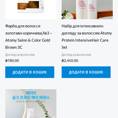
Фарба для волосся
Набір для інтенсивного
золотаво-коричнева,№3 –
догляду за волоссям Atomy
Atomy Salon & Color Gold
Protein IntensiveHair Care
Brown 3C
Set
Догляд за волоссям
Догляд за волоссям
₴
780.00
₴
2,450.00
ДОДАТИ В КОШИК
ДОДАТИ В КОШИК