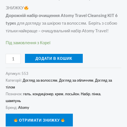
ЗНИЖКУ
Дорожній набір очищення Atomy Travel Cleansing KIT 6
types
для догляду за шкірою та волоссям. Беріть з собою
тільки найкраще – очищувальний набір Atomy Travel!
Під замовлення з Кореї
ДОДАТИ В КОШИК
Артикул:
553
Категорії:
Догляд за волоссям
,
Догляд за обличчям
,
Догляд за
тілом
Позначок:
гель
,
кондиціонер
,
крем
,
лосьйон
,
Набір
,
пінка
,
шампунь
Бренд:
Atomy
ОТРИМАТИ ЗНИЖКУ