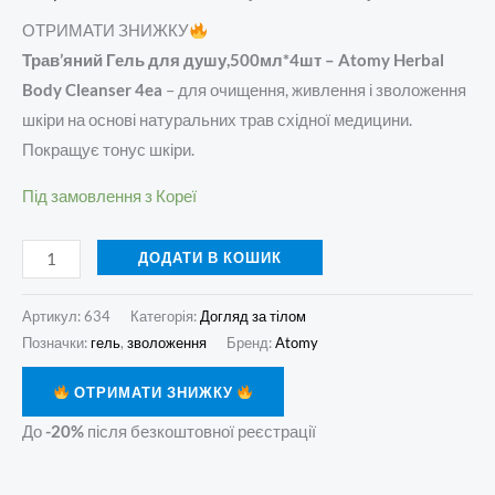
ОТРИМАТИ ЗНИЖКУ
Трав’яний Гель для душу,500мл*4шт – Atomy Herbal
Body Cleanser 4ea
– для очищення, живлення і зволоження
шкіри на основі натуральних трав східної медицини.
Покращує тонус шкіри.
Під замовлення з Кореї
ДОДАТИ В КОШИК
Артикул:
634
Категорія:
Догляд за тілом
Позначки:
гель
,
зволоження
Бренд:
Atomy
ОТРИМАТИ ЗНИЖКУ
До
-20%
після безкоштовної реєстрації