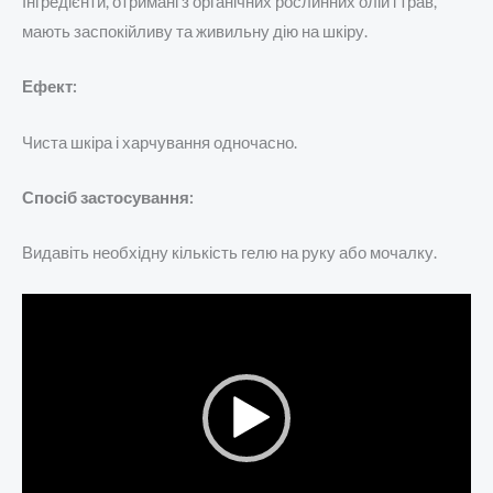
Інгредієнти, отримані з органічних рослинних олій і трав,
мають заспокійливу та живильну дію на шкіру.
Ефект:
Чиста шкіра і харчування одночасно.
Спосіб застосування:
Видавіть необхідну кількість гелю на руку або мочалку.
Відеопрогравач