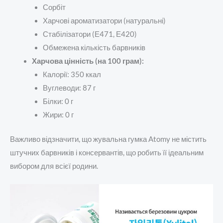
Сорбіт
Харчові ароматизатори (натуральні)
Стабілізатори (Е471, Е420)
Обмежена кількість барвників
Харчова цінність (на 100 грам):
Калорії: 350 ккал
Вуглеводи: 87 г
Білки: 0 г
Жири: 0 г
Важливо відзначити, що жувальна гумка Atomy не містить
штучних барвників і консервантів, що робить її ідеальним
вибором для всієї родини.