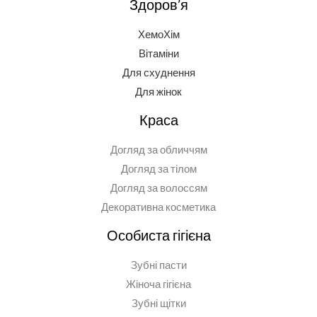
Здоров’я
ХемоХім
Вітаміни
Для схуднення
Для жінок
Краса
Догляд за обличчям
Догляд за тілом
Догляд за волоссям
Декоративна косметика
Особиста гігієна
Зубні пасти
Жіноча гігієна
Зубні щітки