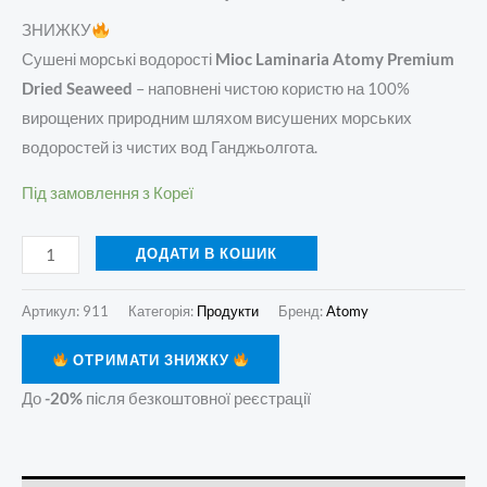
ЗНИЖКУ
Сушені морські водорості
Mioc Laminaria Atomy Premium
Dried Seaweed
– наповнені чистою користю на 100%
вирощених природним шляхом висушених морських
водоростей із чистих вод Ганджьолгота.
Під замовлення з Кореї
ДОДАТИ В КОШИК
Артикул:
911
Категорія:
Продукти
Бренд:
Atomy
ОТРИМАТИ ЗНИЖКУ
До
-20%
після безкоштовної реєстрації