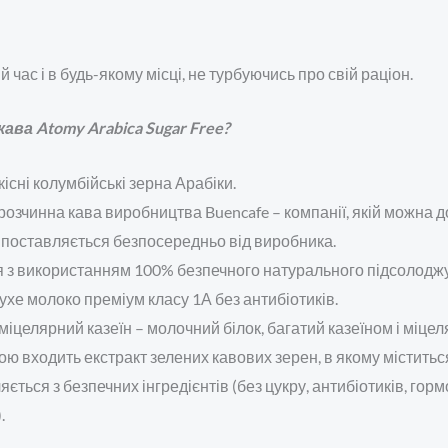
час і в будь-якому місці, не турбуючись про свій раціон.
ава Atomy Arabica Sugar Free?
існі колумбійські зерна Арабіки.
 розчинна кава виробництва Buencafe – компанії, якій можна д
 поставляється безпосередньо від виробника.
я з використанням 100% безпечного натурального підсолоджува
сухе молоко преміум класу 1А без антибіотиків.
 міцелярний казеїн – молочний білок, багатий казеїном і міце
ою входить екстракт зелених кавових зерен, в якому міститься
яється з безпечних інгредієнтів (без цукру, антибіотиків, го
.