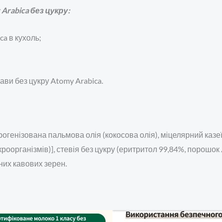
rabica без цукру:
ca в кухоль;
ви без цукру Atomy Arabica.
рогенізована пальмова олія (кокосова олія), міцелярний казе
кроорганізмів)], стевія без цукру (еритритол 99,84%, порошок 
них кавових зерен.