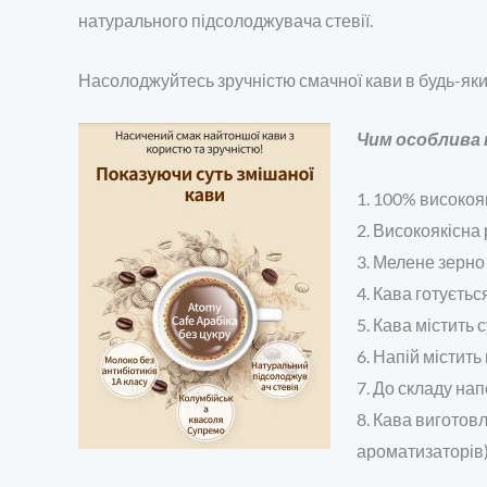
натурального підсолоджувача стевії.
Насолоджуйтесь зручністю смачної кави в будь-який 
Чим особлива к
1. 100% високояк
2. Високоякісна
3. Мелене зерно
4. Кава готуєтьс
5. Кава містить 
6. Напій містить
7. До складу нап
8. Кава виготовл
ароматизаторів)