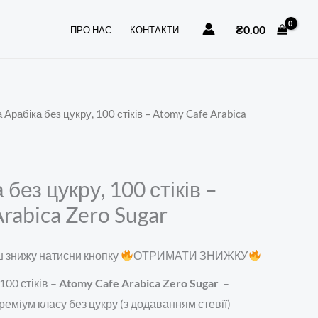
цукру,
₴
0.00
ПРО НАС
КОНТАКТИ
100
стіків
-
Atomy
 Арабіка без цукру, 100 стіків – Atomy Cafe Arabica
Cafe
Arabica
Zero
Sugar
без цукру, 100 стіків –
кількість
rabica Zero Sugar
 знижу натисни кнопку
ОТРИМАТИ ЗНИЖКУ
100 стіків –
Atomy Cafe Arabica Zero Sugar
–
еміум класу без цукру (з додаванням стевії)