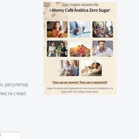
їн, регулятор
листя стевії