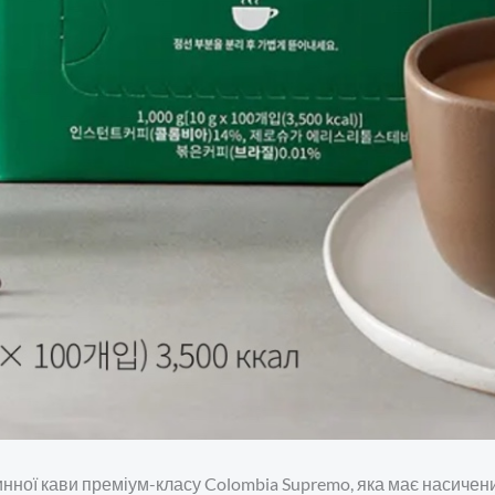
нної кави преміум-класу Colombia Supremo, яка має насичени