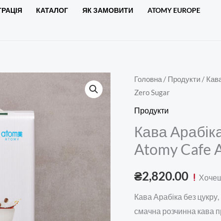
ТРАЦІЯ
КАТАЛОГ
ЯК ЗАМОВИТИ
ATOMY EUROPE
Кава
Головна
/
Продукти
/ Кава
Zero Sugar
Арабіка
без
Продукти
цукру,
Кава Арабіка 
100
Atomy Cafe A
стіків
-
₴
2,820.00
Хочеш
Atomy
Cafe
Кава Арабіка без цукру, 
Arabica
смачна розчинна кава пр