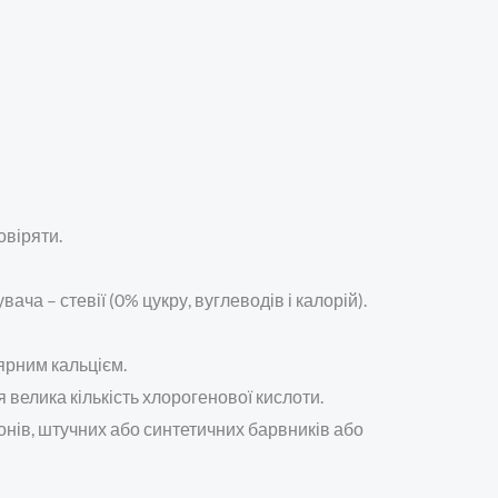
овіряти.
ча – стевії (0% цукру, вуглеводів і калорій).
лярним кальцієм.
 велика кількість хлорогенової кислоти.
рмонів, штучних або синтетичних барвників або