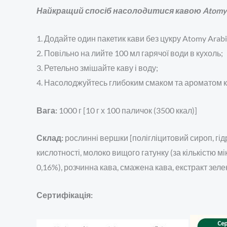
Найкращий спосіб насолодитися кавою Atomy A
1. Додайте один пакетик кави без цукру Atomy Arabi
2. Повільно на лийте 100 мл гарячої води в кухоль;
3. Ретельно змішайте каву і воду;
4. Насолоджуйтесь глибоким смаком та ароматом ка
Вага:
1000 г [10 г х 100 паличок (3500 ккал)]
Склад:
рослинні вершки [полігліцитовий сироп, гід
кислотності, молоко вищого гатунку (за кількістю мі
0,16%), розчинна кава, смажена кава, екстракт зеле
Сертифікація: