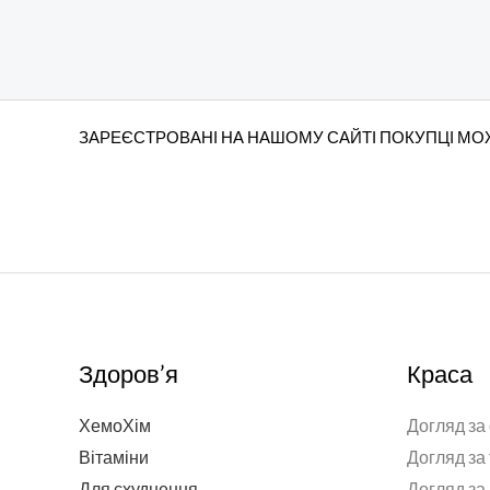
ЗАРЕЄСТРОВАНІ НА НАШОМУ САЙТІ ПОКУПЦІ МОЖ
Здоров’я
Краса
ХемоХім
Догляд за
Вітаміни
Догляд за
Для схуднення
Догляд за