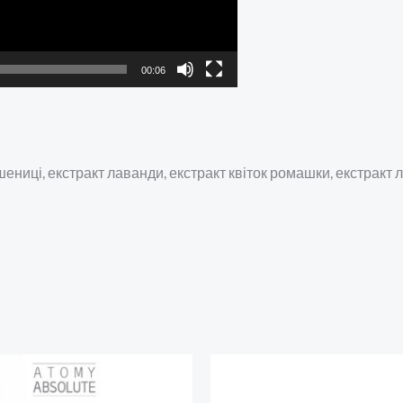
00:06
 пшениці, екстракт лаванди, екстракт квіток ромашки, екстрак