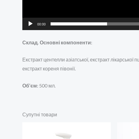
00:00
Склад. Основні компоненти:
Екстракт центелли азіатської, екстракт лікарської
екстракт кореня півонії.
Об’єм:
500 мл.
Супутні товари