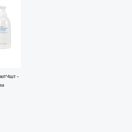
0мл*4шт –
ea