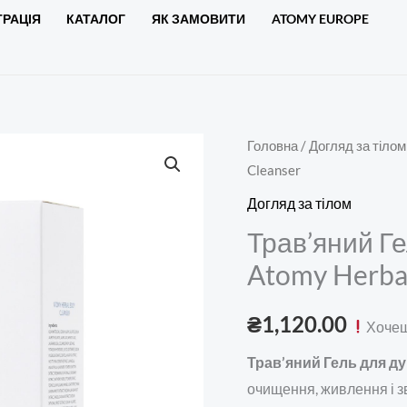
ТРАЦІЯ
КАТАЛОГ
ЯК ЗАМОВИТИ
ATOMY EUROPE
Трав'яний
Головна
/
Догляд за тілом
Cleanser
Гель
для
Догляд за тілом
душу,500мл
Трав’яний Г
-
Atomy Herba
Atomy
Herbal
₴
1,120.00
Хочеш
Body
Cleanser
Трав’яний Гель для ду
кількість
очищення, живлення і з