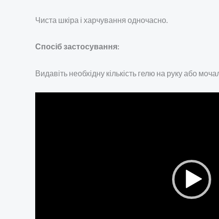
Чиста шкіра і харчування одночасно.
Спосіб застосування:
Видавіть необхідну кількість гелю на руку або мочал
Відеопрогравач