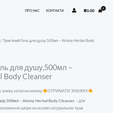
душу,500мл
₴
0.00
ПРО НАС
КОНТАКТИ
-
Atomy
Herbal
Body
/ Трав’яний Гель для душу,500мл – Atomy Herbal Body
Cleanser
кількість
ель для душу,500мл –
l Body Cleanser
 знижу натисни кнопку
ОТРИМАТИ ЗНИЖКУ
шу,500мл – Atomy Herbal Body Cleanser
– для
воложення шкіри на основі натуральних трав