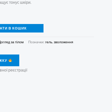
ащує тонус шкіри.
АТИ В КОШИК
Догляд за тілом
Позначки:
гель
,
зволоження
ЖКУ
вної реєстрації