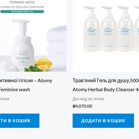
інтимної гігієни – Atomy
Трав’яний Гель для душу,50
Feminine wash
Atomy Herbal Body Cleanser 4
тілом
Догляд за тілом
₴
4,070.00
ТИ В КОШИК
ДОДАТИ В КОШИК