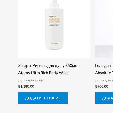
Ультра-Річ гель для душу,350мл –
Гель для 
Atomy Ultra Rich Body Wash
Absolute 
Догляд за тілом
Догляд за 
₴
1,180.00
₴
900.00
ДОДАТИ В КОШИК
ДОДА