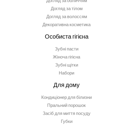
Догляд за обличчям
Догляд за тілом
Догляд за волоссям
Декоративна косметика
Особиста гігієна
Зубні пасти
Жіноча гігієна
Зубні щітки
Набори
Для дому
Кондиціонер для білизни
Пральний порошок
Засіб для миття посуду
Губки