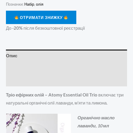
Позначки:
Набір
,
олія
ОТРИМАТИ ЗНИЖКУ
До
-20%
після безкоштовної реєстрації
Опис
Додаткова інформація
Відгуки (0)
Тріо ефірних олій – Atomy Essential Oil Trio
включає три
натуральні органічні олії лаванди, м’яти та лимона.
Органічно масло
лаванди, 10 мл