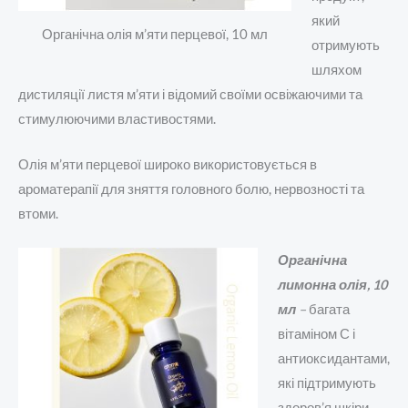
який
Органічна олія м’яти перцевої, 10 мл
отримують
шляхом
дистиляції листя м’яти і відомий своїми освіжаючими та
стимулюючими властивостями.
Олія м’яти перцевої широко використовується в
ароматерапії для зняття головного болю, нервозності та
втоми.
Органічна
лимонна олія, 10
мл
–
багата
вітаміном С і
антиоксидантами,
які підтримують
здоров’я шкіри,