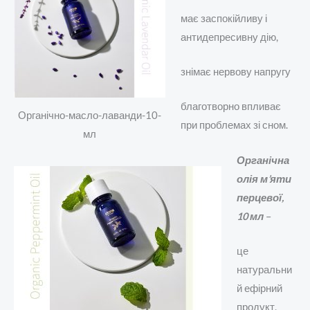
має заспокійливу і
антидепресивну дію,
знімає нервову напругу
благотворно впливає
Органічно-масло-лаванди-10-
при проблемах зі сном.
мл
Органічна
олія м’яти
перцевої,
10 мл
–
це
натуральни
й ефірний
продукт,