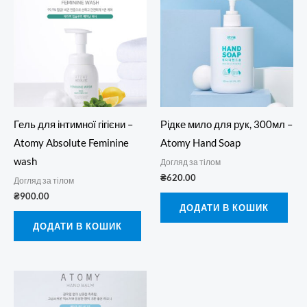
Гель для інтимної гігієни –
Рідке мило для рук, 300мл –
Atomy Absolute Feminine
Atomy Hand Soap
wash
Догляд за тілом
₴
620.00
Догляд за тілом
₴
900.00
ДОДАТИ В КОШИК
ДОДАТИ В КОШИК