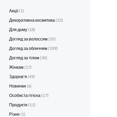
Акції
1
Декоративна косметика
33
Для дому
18
Догляд за волоссям
35
Догляд за обличчям
109
Догляд за тілом
30
Жінкам
17
Здоров'я
49
Новинки
6
Особиста гігієна
17
Продукти
11
Різне
1