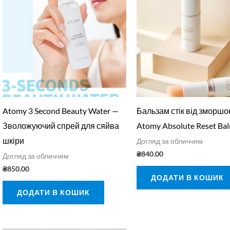
Atomy 3 Second Beauty Water —
Бальзам стік від зморшок,
Зволожуючий спрей для сяйва
Atomy Absolute Reset Ba
шкіри
Догляд за обличчям
₴
840.00
Догляд за обличчям
₴
850.00
ДОДАТИ В КОШИК
ДОДАТИ В КОШИК