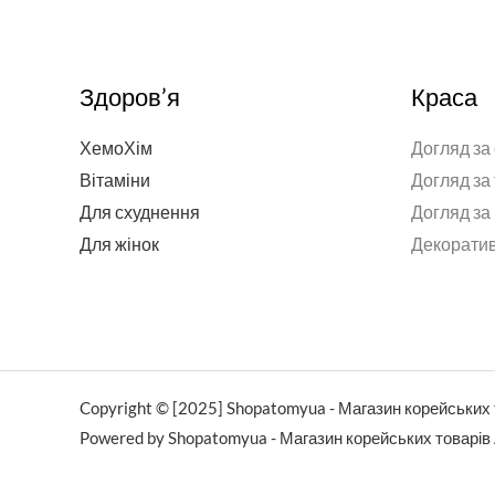
Здоров’я
Краса
ХемоХім
Догляд за
Вітаміни
Догляд за
Для схуднення
Догляд за
Для жінок
Декоратив
Copyright © [2025] Shopatomyua - Магазин корейських 
Powered by Shopatomyua - Магазин корейських товарів