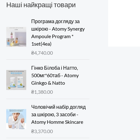
Наші найкращі товари
Програма догляду за
шкірою - Atomy Synergy
Ampoule Program *
1set(4ea)
₴
4,740.00
Гінко Білоба і Натто,
500мг*60таб - Atomy
Ginkgo & Natto
₴
1,380.00
Чоловічий набір догляд
за шкірою, 3 засоби -
Atomy Homme Skincare
₴
3,370.00