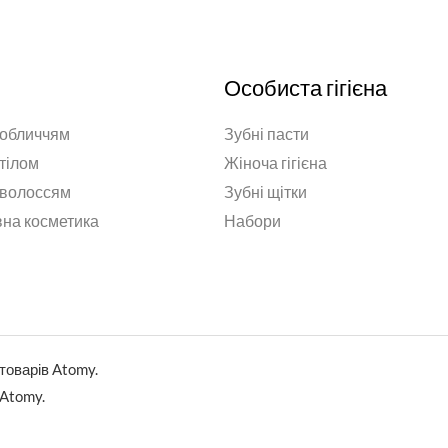
Особиста гігієна
 обличчям
Зубні пасти
 тілом
Жіноча гігієна
 волоссям
Зубні щітки
на косметика
Набори
товарів Atomy.
 Atomy.