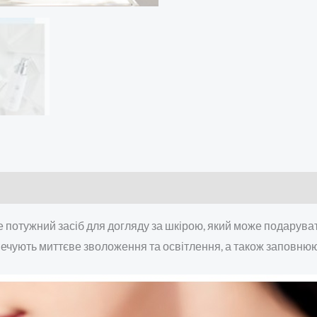
е потужний засіб для догляду за шкірою, який може подарувати
печують миттєве зволоження та освітлення, а також заповнюют