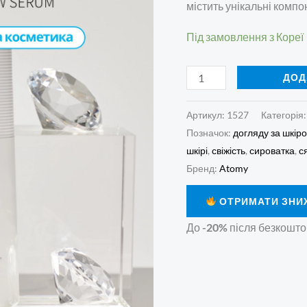
кількість
містить унікальні комп
Під замовлення з Кореї
ДОД
Артикул:
1527
Категорія
Позначок:
догляду за шкір
шкірі
,
свіжість
,
сироватка
,
с
Бренд:
Atomy
ОТРИМАТИ ЗНИ
До
-20%
після безкошто