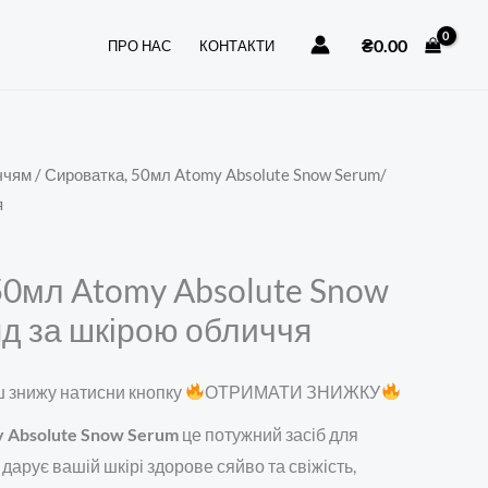
Snow
₴
0.00
ПРО НАС
КОНТАКТИ
Serum/
Догляд
за
шкірою
ччям
/ Сироватка, 50мл Atomy Absolute Snow Serum/
обличчя
я
кількість
50мл Atomy Absolute Snow
д за шкірою обличчя
 знижу натисни кнопку
ОТРИМАТИ ЗНИЖКУ
 Absolute Snow Serum
це потужний засіб для
 дарує вашій шкірі здорове сяйво та свіжість,