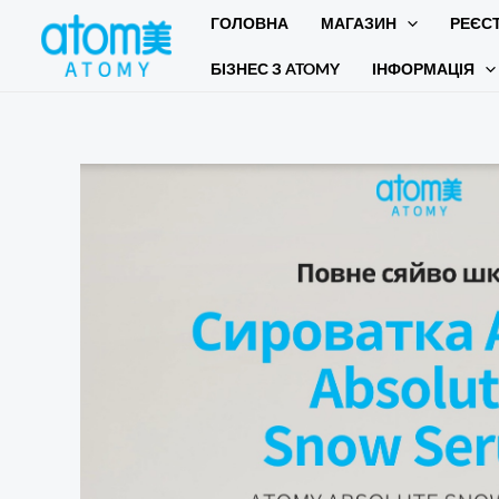
Перейти
ГОЛОВНА
МАГАЗИН
РЕЄС
до
БІЗНЕС З ATOMY
ІНФОРМАЦІЯ
вмісту