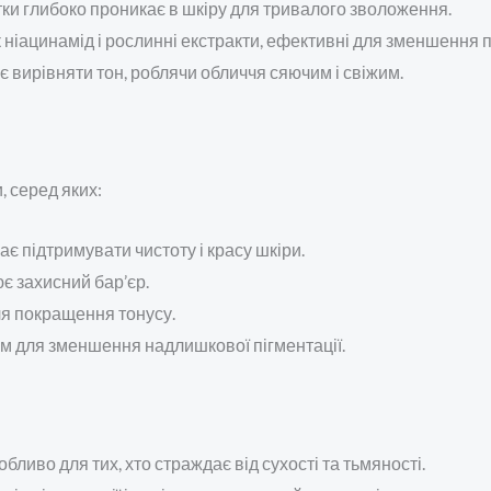
ки глибоко проникає в шкіру для тривалого зволоження.
 як ніацинамід і рослинні екстракти, ефективні для зменшення
є вирівняти тон, роблячи обличчя сяючим і свіжим.
 серед яких:
ає підтримувати чистоту і красу шкіри.
є захисний бар’єр.
ля покращення тонусу.
м для зменшення надлишкової пігментації.
обливо для тих, хто страждає від сухості та тьмяності.