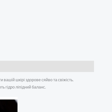
 вашій шкірі здорове сяйво та свіжість.
ь гідро ліпідний баланс.