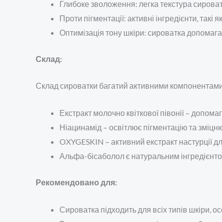
Глибоке зволоження: легка текстура сироват
Проти пігментації: активні інгредієнти, такі
Оптимізація тону шкіри: сироватка допомага
Склад:
Склад сироватки багатий активними компонентами,
Екстракт молочно квіткової півонії – допомаг
Ніацинамід – освітлює пігментацію та зміцню
OXYGESKIN – активний екстракт настурції д
Альфа-бісаболол є натуральним інгредієнто
Рекомендовано для:
Сироватка підходить для всіх типів шкіри, ос