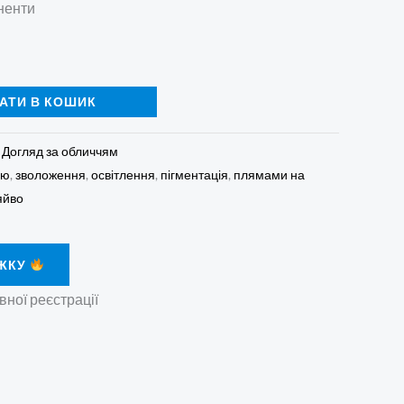
оненти
АТИ В КОШИК
:
Догляд за обличчям
ою
,
зволоження
,
освітлення
,
пігментація
,
плямами на
яйво
ЖКУ
вної реєстрації