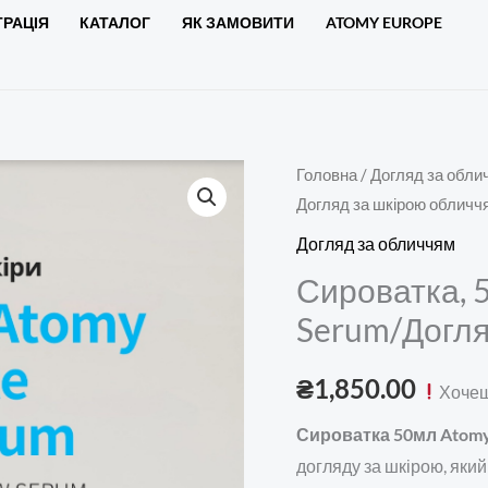
ТРАЦІЯ
КАТАЛОГ
ЯК ЗАМОВИТИ
ATOMY EUROPE
Сироватка,
Головна
/
Догляд за обли
Догляд за шкірою обличч
50мл
Atomy
Догляд за обличчям
Absolute
Сироватка, 
Snow
Serum/Догля
Serum/
Догляд
₴
1,850.00
Хочеш
за
шкірою
Сироватка 50мл Atomy
обличчя
догляду за шкірою, який