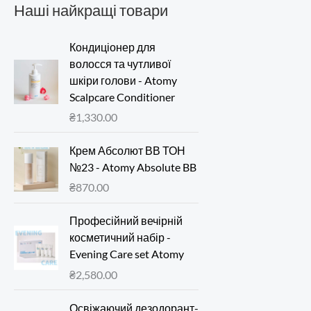
Наші найкращі товари
Кондиціонер для
волосся та чутливої
шкіри голови - Atomy
Scalpcare Conditioner
₴
1,330.00
Крем Абсолют ВВ ТОН
№23 - Atomy Absolute BB
₴
870.00
Професійний вечірній
косметичний набір -
Evening Care set Atomy
₴
2,580.00
Освіжаючий дезодорант-