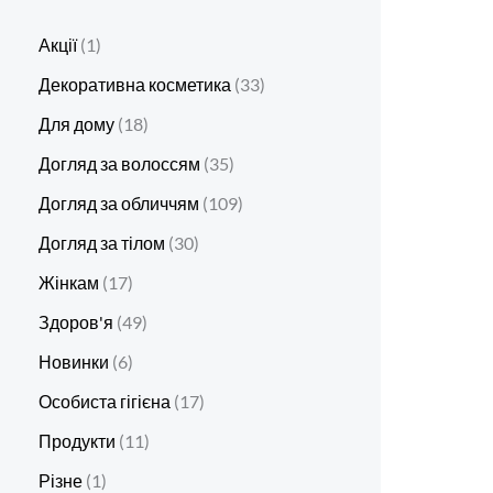
Акції
1
Декоративна косметика
33
Для дому
18
Догляд за волоссям
35
Догляд за обличчям
109
Догляд за тілом
30
Жінкам
17
Здоров'я
49
Новинки
6
Особиста гігієна
17
Продукти
11
Різне
1