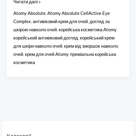
Читати далі »
Atomy Absolute
,
Atomy Absolute CellActive Eye
Complex
,
антивіковий крем для очей
,
догляд за
шкірою навколо очей
,
корейська косметика Atomy
,
корейський антивіковий догляд
,
корейський крем
для шкіри навколо очей
,
крем від зморшок навколо
очей
,
крем для очей Atomy
,
преміальна корейська
косметика