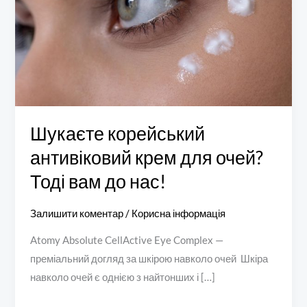
для
очей?
Тоді
вам
до
нас!
Шукаєте корейський
антивіковий крем для очей?
Тоді вам до нас!
Залишити коментар
/
Корисна інформація
Atomy Absolute CellActive Eye Complex —
преміальний догляд за шкірою навколо очей Шкіра
навколо очей є однією з найтонших і […]