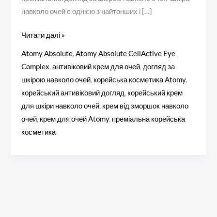
навколо очей є однією з найтонших і […]
Читати далі »
Atomy Absolute
,
Atomy Absolute CellActive Eye
Complex
,
антивіковий крем для очей
,
догляд за
шкірою навколо очей
,
корейська косметика Atomy
,
корейський антивіковий догляд
,
корейський крем
для шкіри навколо очей
,
крем від зморшок навколо
очей
,
крем для очей Atomy
,
преміальна корейська
косметика