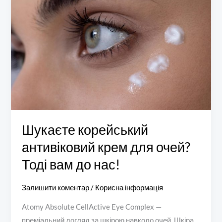
антивіковий
крем
для
очей?
Тоді
вам
до
нас!
Шукаєте корейський
антивіковий крем для очей?
Тоді вам до нас!
Залишити коментар
/
Корисна інформація
Atomy Absolute CellActive Eye Complex —
преміальний догляд за шкірою навколо очей Шкіра