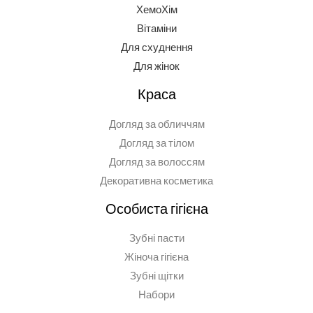
ХемоХім
Вітаміни
Для схуднення
Для жінок
Краса
Догляд за обличчям
Догляд за тілом
Догляд за волоссям
Декоративна косметика
Особиста гігієна
Зубні пасти
Жіноча гігієна
Зубні щітки
Набори