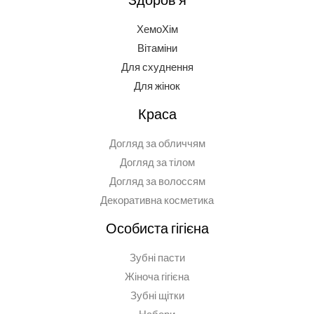
ХемоХім
Вітаміни
Для схуднення
Для жінок
Краса
Догляд за обличчям
Догляд за тілом
Догляд за волоссям
Декоративна косметика
Особиста гігієна
Зубні пасти
Жіноча гігієна
Зубні щітки