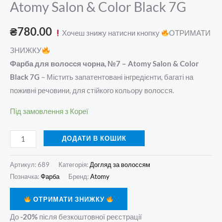
Atomy Salon & Color Black 7G
₴
780.00
Хочеш знижу натисни кнопку
ОТРИМАТИ
ЗНИЖКУ
Фарба для волосся чорна, №7 – Atomy Salon & Color
Black 7G
– Містить запатентовані інгредієнти, багаті на
поживні речовини, для стійкого кольору волосся.
Під замовлення з Кореї
ДОДАТИ В КОШИК
Артикул:
689
Категорія:
Догляд за волоссям
Позначка:
Фарба
Бренд:
Atomy
ОТРИМАТИ ЗНИЖКУ
До
-20%
після безкоштовної реєстрації