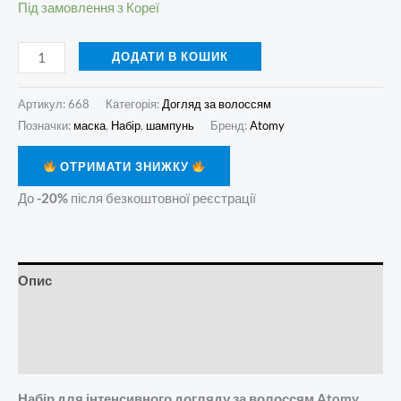
Під замовлення з Кореї
ДОДАТИ В КОШИК
Артикул:
668
Категорія:
Догляд за волоссям
Позначки:
маска
,
Набір
,
шампунь
Бренд:
Atomy
ОТРИМАТИ ЗНИЖКУ
До
-20%
після безкоштовної реєстрації
Опис
Додаткова інформація
Відгуки (0)
Набір для інтенсивного догляду за волоссям Atomy