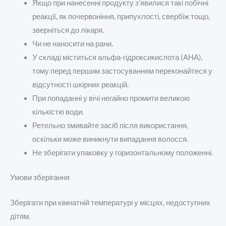
Якщо при нанесенні продукту з’явилися такі побічні
реакції, як почервоніння, припухлості, свербіж тощо,
зверніться до лікаря.
Чи не наносити на рани.
У складі міститься альфа-гідроксикислота (АНА),
тому перед першим застосуванням переконайтеся у
відсутності шкірних реакцій.
При попаданні у вічі негайно промити великою
кількістю води.
Ретельно змивайте засіб після використання,
оскільки може виникнути випадання волосся.
Не зберігати упаковку у горизонтальному положенні.
Умови зберігання
Зберігати при кімнатній температурі у місцях, недоступних
дітям.