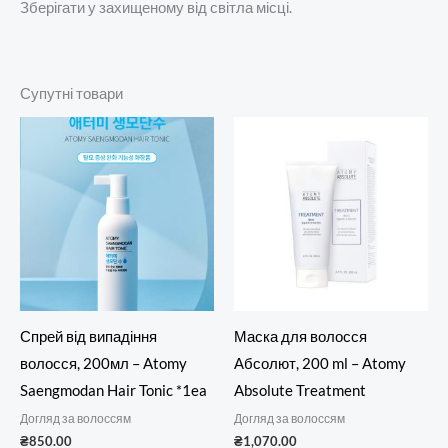
Зберігати у захищеному від світла місці.
Супутні товари
Спрей від випадіння
Маска для волосся
волосся, 200мл – Atomy
Абсолют, 200 ml – Atomy
Saengmodan Hair Tonic *1ea
Absolute Treatment
Догляд за волоссям
Догляд за волоссям
₴
850.00
₴
1,070.00