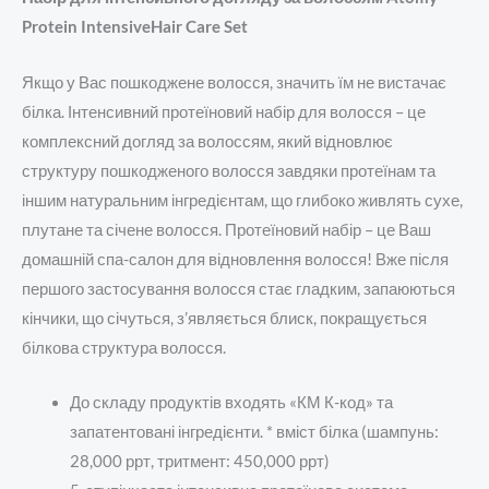
Protein IntensiveHair Care Set
Якщо у Вас пошкоджене волосся, значить їм не вистачає
білка. Інтенсивний протеїновий набір для волосся – це
комплексний догляд за волоссям, який відновлює
структуру пошкодженого волосся завдяки протеїнам та
іншим натуральним інгредієнтам, що глибоко живлять сухе,
плутане та січене волосся. Протеїновий набір – це Ваш
домашній спа-салон для відновлення волосся! Вже після
першого застосування волосся стає гладким, запаюються
кінчики, що січуться, з’являється блиск, покращується
білкова структура волосся.
До складу продуктів входять «КМ К-код» та
запатентовані інгредієнти. * вміст білка (шампунь:
28,000 ррт, тритмент: 450,000 ррт)