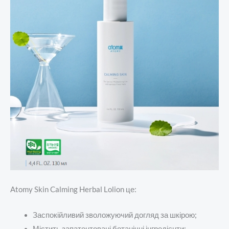
Atomy Skin Calming Herbal Lolion це:
Заспокійливий зволожуючий догляд за шкірою;
Містить запатентовані ботанічні інгредієнти: