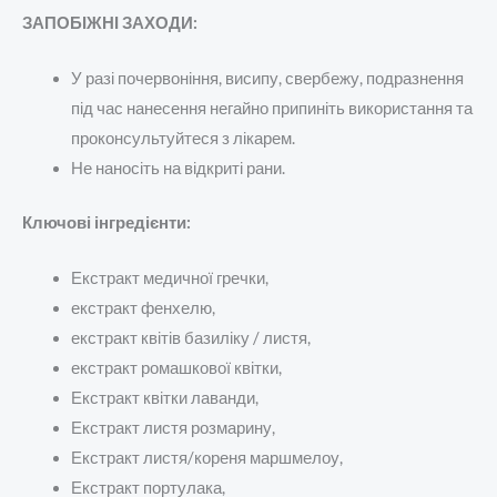
ЗАПОБІЖНІ ЗАХОДИ:
У разі почервоніння, висипу, свербежу, подразнення
під час нанесення негайно припиніть використання та
проконсультуйтеся з лікарем.
Не наносіть на відкриті рани.
Ключові інгредієнти:
Екстракт медичної гречки,
екстракт фенхелю,
екстракт квітів базиліку / листя,
екстракт ромашкової квітки,
Екстракт квітки лаванди,
Екстракт листя розмарину,
Екстракт листя/кореня маршмелоу,
Екстракт портулака,