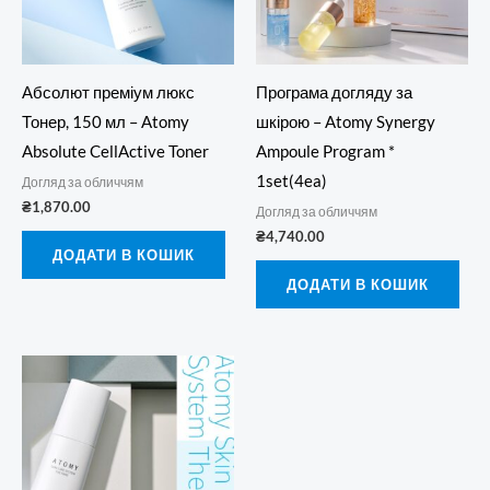
Абсолют преміум люкс
Програма догляду за
Тонер, 150 мл – Atomy
шкірою – Atomy Synergy
Absolute CellActive Toner
Ampoule Program *
1set(4ea)
Догляд за обличчям
₴
1,870.00
Догляд за обличчям
₴
4,740.00
ДОДАТИ В КОШИК
ДОДАТИ В КОШИК