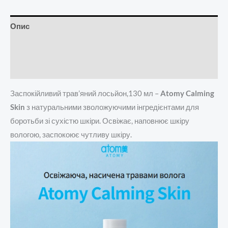
Опис
Додаткова інформація
Відгуки (0)
Заспокійливий трав’яний лосьйон,130 мл –
Atomy Calming
Skin
з натуральними зволожуючими інгредієнтами для
боротьби зі сухістю шкіри. Освіжає, наповнює шкіру
вологою, заспокоює чутливу шкіру.