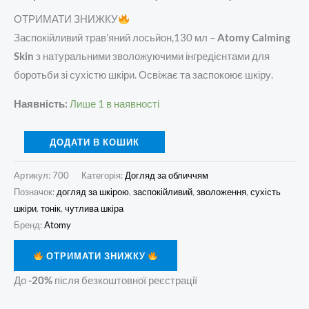
ОТРИМАТИ ЗНИЖКУ
Заспокійливий трав’яний лосьйон,130 мл –
Atomy Calming
Skin
з натуральними зволожуючими інгредієнтами для
боротьби зі сухістю шкіри. Освіжає та заспокоює шкіру.
Наявність:
Лише 1 в наявності
ДОДАТИ В КОШИК
Артикул:
700
Категорія:
Догляд за обличчям
Позначок:
догляд за шкірою
,
заспокійливий
,
зволоження
,
сухість
шкіри
,
тонік
,
чутлива шкіра
Бренд:
Atomy
ОТРИМАТИ ЗНИЖКУ
До
-20%
після безкоштовної реєстрації