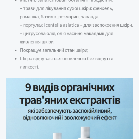
– трави для лікування сухої шкіри: фенхель,
ромашка, базилік, розмарин, лаванда,
– портулак і centella asiatica – для заспокоєння шкіри,
– цитрусова олія, олія насіння макадамії для
живлення шкіри.
Покращує загальний стан шкіри;
Шкіра відчувається оновленою без відчуття
липкості.