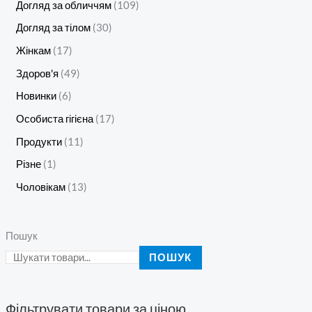
Догляд за обличчям
109
Догляд за тілом
30
Жінкам
17
Здоров'я
49
Новинки
6
Особиста гігієна
17
Продукти
11
Різне
1
Чоловікам
13
Пошук
ПОШУК
Фільтрувати товари за ціною