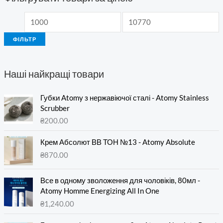
ФІЛЬТР
Наші найкращі товари
Губки Atomy з нержавіючої сталі - Atomy Stainless
Scrubber
₴
200.00
Крем Абсолют ВВ ТОН №13 - Atomy Absolute
₴
870.00
Все в одному зволоження для чоловіків, 80мл -
Atomy Homme Energizing All In One
₴
1,240.00