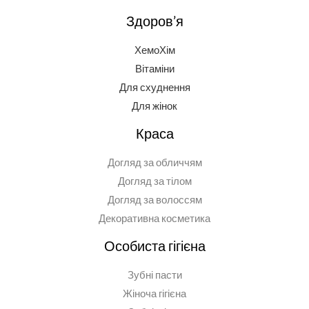
Здоров’я
ХемоХім
Вітаміни
Для схуднення
Для жінок
Краса
Догляд за обличчям
Догляд за тілом
Догляд за волоссям
Декоративна косметика
Особиста гігієна
Зубні пасти
Жіноча гігієна