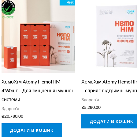
ХемоХім Atomy HemoHIM
ХемоХім Atomy HemoHi
4*60шт – Для зміцнення імунної
– сприяє підтримці імуні
системи
Здоров'я
₴
5,280.00
Здоров'я
₴
20,780.00
ДОДАТИ В КОШИК
ДОДАТИ В КОШИК