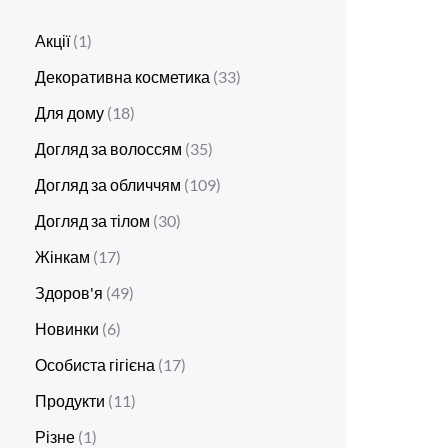
Акції
1
Декоративна косметика
33
Для дому
18
Догляд за волоссям
35
Догляд за обличчям
109
Догляд за тілом
30
Жінкам
17
Здоров'я
49
Новинки
6
Особиста гігієна
17
Продукти
11
Різне
1