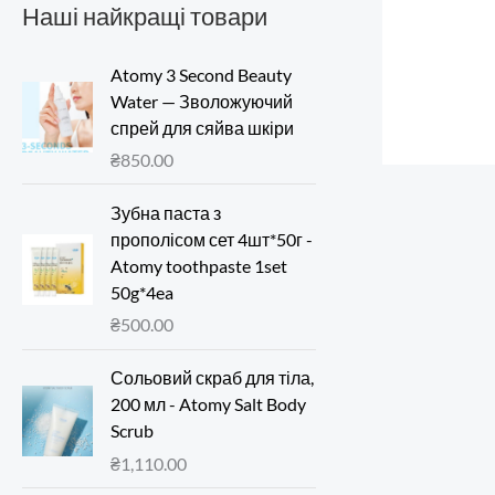
Наші найкращі товари
Atomy 3 Second Beauty
Water — Зволожуючий
спрей для сяйва шкіри
₴
850.00
Зубна паста з
прополісом сет 4шт*50г -
Atomy toothpaste 1set
50g*4ea
₴
500.00
Сольовий скраб для тіла,
200 мл - Atomy Salt Body
Scrub
₴
1,110.00