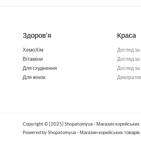
Здоров’я
Краса
ХемоХім
Догляд за
Вітаміни
Догляд за
Для схуднення
Догляд за
Для жінок
Декоратив
Copyright © [2025] Shopatomyua - Магазин корейських 
Powered by Shopatomyua - Магазин корейських товарів