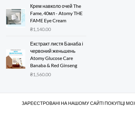
Крем навколо очей The
Fame, 40мл - Atomy THE
FAME Eye Cream
₴
1,140.00
Екстракт листя Банаба і
червоний женьшень
Atomy Glucose Care
Banaba & Red Ginseng
₴
1,560.00
ЗАРЕЄСТРОВАНІ НА НАШОМУ САЙТІ ПОКУПЦІ МОЖ