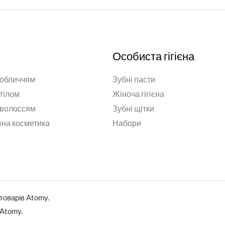
Особиста гігієна
 обличчям
Зубні пасти
 тілом
Жіноча гігієна
 волоссям
Зубні щітки
на косметика
Набори
товарів Atomy.
 Atomy.