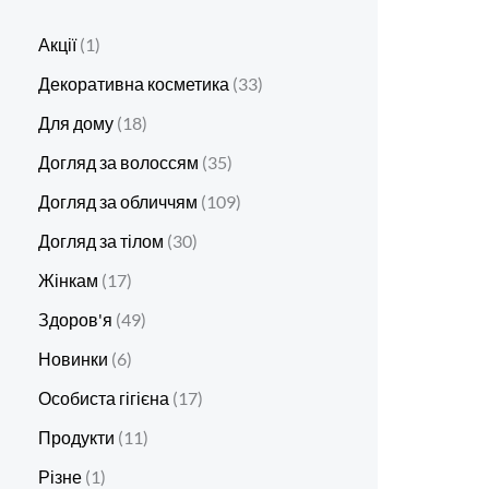
Акції
1
Декоративна косметика
33
Для дому
18
Догляд за волоссям
35
Догляд за обличчям
109
Догляд за тілом
30
Жінкам
17
Здоров'я
49
Новинки
6
Особиста гігієна
17
Продукти
11
Різне
1