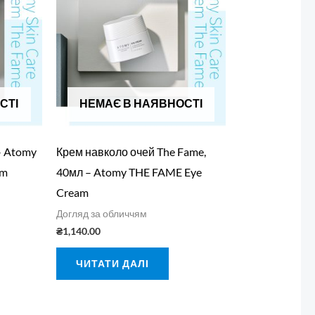
СТІ
НЕМАЄ В НАЯВНОСТІ
– Atomy
Крем навколо очей The Fame,
am
40мл – Atomy THE FAME Eye
Cream
Догляд за обличчям
₴
1,140.00
ЧИТАТИ ДАЛІ