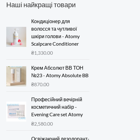
Наші найкращі товари
Кондиціонер для
волосся та чутливої
шкіри голови - Atomy
Scalpcare Conditioner
₴
1,330.00
Крем Абсолют ВВ ТОН
№23 - Atomy Absolute BB
₴
870.00
Професійний вечірній
косметичний набір -
Evening Care set Atomy
₴
2,580.00
Освіжаючий дезодорант-