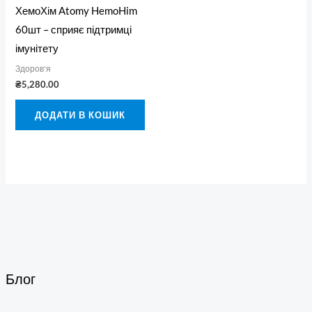
ХемоХім Atomy HemoHim
60шт – сприяє підтримці
імунітету
Здоров'я
₴
5,280.00
ДОДАТИ В КОШИК
Блог