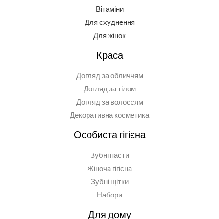
Вітаміни
Для схуднення
Для жінок
Краса
Догляд за обличчям
Догляд за тілом
Догляд за волоссям
Декоративна косметика
Особиста гігієна
Зубні пасти
Жіноча гігієна
Зубні щітки
Набори
Для дому