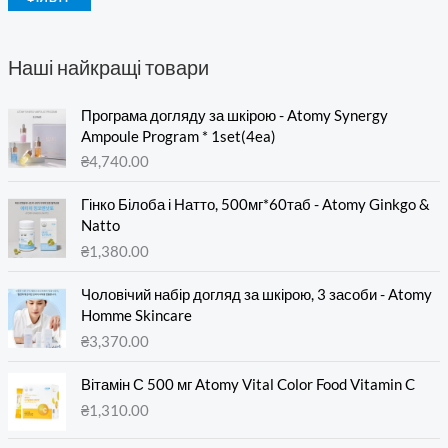
Наші найкращі товари
Програма догляду за шкірою - Atomy Synergy
Ampoule Program * 1set(4ea)
₴
4,740.00
Гінко Білоба і Натто, 500мг*60таб - Atomy Ginkgo &
Natto
₴
1,380.00
Чоловічий набір догляд за шкірою, 3 засоби - Atomy
Homme Skincare
₴
3,370.00
Вітамін С 500 мг Atomy Vital Color Food Vitamin C
₴
1,310.00