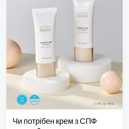
СПФ
взимку?
Чи потрібен крем з СПФ