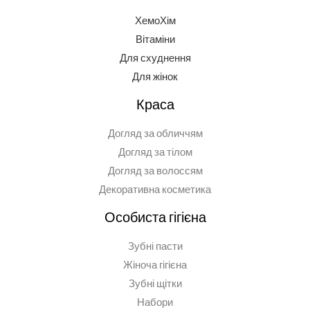
ХемоХім
Вітаміни
Для схуднення
Для жінок
Краса
Догляд за обличчям
Догляд за тілом
Догляд за волоссям
Декоративна косметика
Особиста гігієна
Зубні пасти
Жіноча гігієна
Зубні щітки
Набори