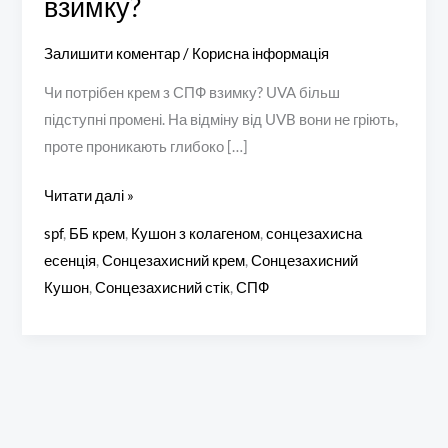
взимку?
Залишити коментар
/
Корисна інформація
Чи потрібен крем з СПФ взимку? UVA більш
підступні промені. На відміну від UVB вони не гріють,
проте проникають глибоко […]
Читати далі »
spf
,
ББ крем
,
Кушон з колагеном
,
сонцезахисна
есенція
,
Сонцезахисний крем
,
Сонцезахисний
Кушон
,
Сонцезахисний стік
,
СПФ