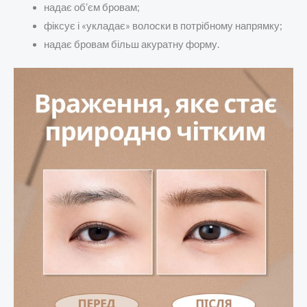
надає об’єм бровам;
фіксує і «укладає» волоски в потрібному напрямку;
надає бровам більш акуратну форму.