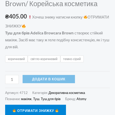
Brown/ Корейська косметика
₴
405.00
Хочеш знижу натисни кнопку
ОТРИМАТИ
ЗНИЖКУ
Туш для брів Adelica Browcara Brown
створює стійкий
макіяж. Засіб має таку ж геле подібну консистенцію, як і туш
для вій.
коричневий
світло-коричневий
темно-сірий
ДОДАТИ В КОШИК
Артикул:
4712
Категорія:
Декоративна косметика
Позначки:
макіяж
,
Туш
,
Туш для брів
Бренд:
Atomy
ОТРИМАТИ ЗНИЖКУ