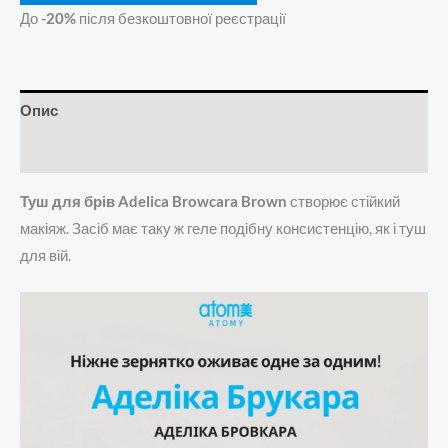
До
-20%
після безкоштовної реєстрації
Опис
Додаткова інформація
Туш для брів Adelica Browcara Brown
створює стійкий
макіяж. Засіб має таку ж геле подібну консистенцію, як і туш
для вій.