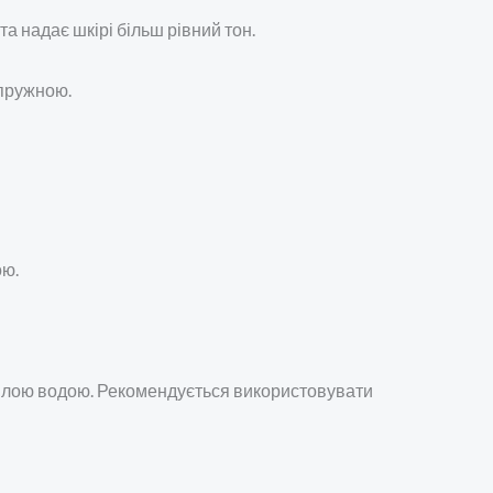
а надає шкірі більш рівний тон.
 пружною.
ою.
 теплою водою. Рекомендується використовувати