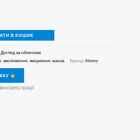
АТИ В КОШИК
:
Догляд за обличчям
ю
,
зволоження
,
зміцнення
,
маска
Бренд:
Atomy
ЖКУ
вної реєстрації