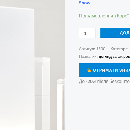
Absolute
Snow
.
Snow
Під замовлення з Кореї
Facial
Mask
ДОД
кількість
Артикул:
1530
Категорія
Позначки:
догляд за шкіро
ОТРИМАТИ ЗНИ
До
-20%
після безкошто