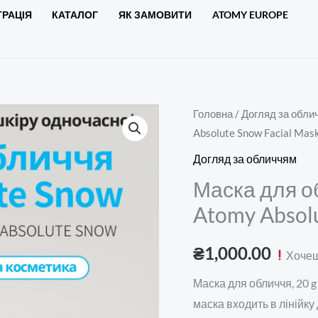
ТРАЦІЯ
КАТАЛОГ
ЯК ЗАМОВИТИ
ATOMY EUROPE
Маска
Головна
/
Догляд за обли
Absolute Snow Facial Mas
для
обличчя,
Догляд за обличчям
20
Маска для об
g
Atomy Absolu
x
5
₴
1,000.00
Хочеш
штук.
-
Маска для обличчя, 20 g
Atomy
маска входить в лінійку