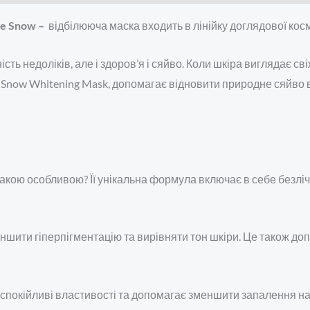
te Snow –
відбілююча маска входить в лінійку доглядової кос
ність недоліків, але і здоров’я і сяйво. Коли шкіра виглядає 
 Snow Whitening Mask, допомагає відновити природне сяйво в
акою особливою? Її унікальна формула включає в себе безліч а
еншити гіперпігментацію та вирівняти тон шкіри. Це також до
спокійливі властивості та допомагає зменшити запалення на 