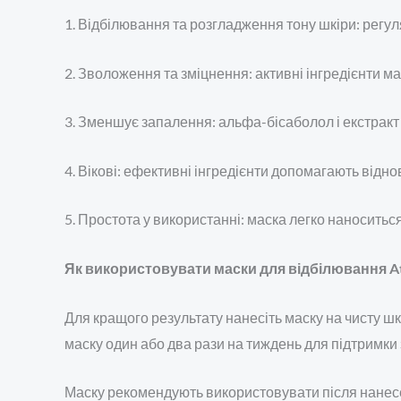
1. Відбілювання та розгладження тону шкіри: регул
2. Зволоження та зміцнення: активні інгредієнти м
3. Зменшує запалення: альфа-бісаболол і екстрак
4. Вікові: ефективні інгредієнти допомагають відно
5. Простота у використанні: маска легко наносить
Як використовувати маски для відбілювання At
Для кращого результату нанесіть маску на чисту ш
маску один або два рази на тиждень для підтримки з
Маску рекомендують використовувати після нанес