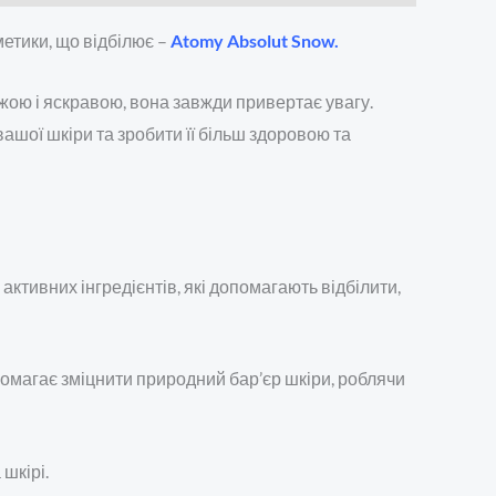
метики, що відбілює –
Atomy Absolut Snow.
свіжою і яскравою, вона завжди привертає увагу.
ашої шкіри та зробити її більш здоровою та
ктивних інгредієнтів, які допомагають відбілити,
помагає зміцнити природний бар’єр шкіри, роблячи
шкірі.