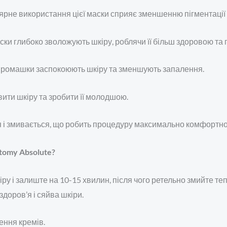
ярне використання цієї маски сприяє зменшенню пігментації т
аски глибоко зволожують шкіру, роблячи її більш здоровою та
т ромашки заспокоюють шкіру та зменшують запалення.
вити шкіру та зробити її молодшою.
ся і змивається, що робить процедуру максимально комфортн
omy Absolute?
кіру і залиште на 10-15 хвилин, після чого ретельно змийте
доров’я і сяйва шкіри.
ення кремів.