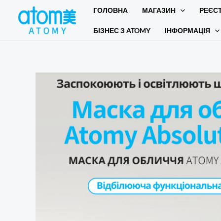
Перейти
ГОЛОВНА
МАГАЗИН
РЕЄС
до
БІЗНЕС З ATOMY
ІНФОРМАЦІЯ
вмісту