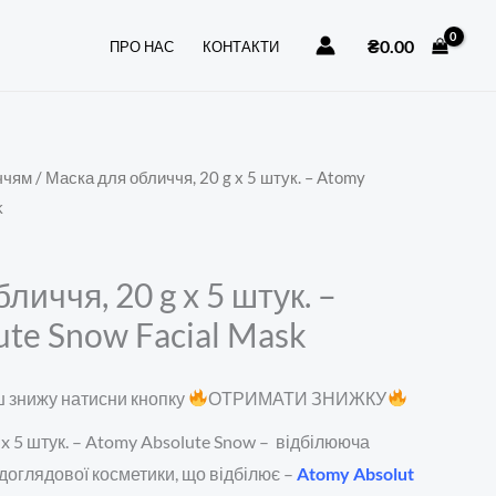
20
₴
0.00
ПРО НАС
КОНТАКТИ
g
x
5
штук.
ччям
/ Маска для обличчя, 20 g x 5 штук. – Atomy
-
k
Atomy
Absolute
Snow
личчя, 20 g x 5 штук. –
Facial
te Snow Facial Mask
Mask
кількість
 знижу натисни кнопку
ОТРИМАТИ ЗНИЖКУ
 x 5 штук. – Atomy Absolute Snow – відбілююча
 доглядової косметики, що відбілює –
Atomy Absolut