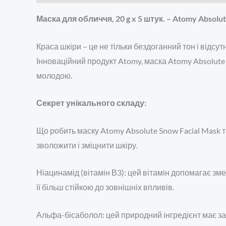
Маска для обличчя, 20 g x 5 штук. – Atomy Absolu
Краса шкіри – це не тільки бездоганний тон і відсут
Інноваційний продукт Atomy, маска Atomy Absolute
молодою.
Секрет унікального складу:
Що робить маску Atomy Absolute Snow Facial Mask т
зволожити і зміцнити шкіру.
Ніацинамід (вітамін В3): цей вітамін допомагає зм
її більш стійкою до зовнішніх впливів.
Альфа-бісаболол: цей природний інгредієнт має за