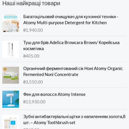
Наші найкращі товари
Багатоцільовий очищувач для кухонної техніки -
Atomy Multi-purpose Detergent for Kitchen
₴
1,940.00
Туш для брів Adelica Browcara Brown/ Корейська
косметика
₴
405.00
Органічний ферментований сік Ноні Atomy Organic
Fermented Noni Concentrate
₴
3,550.00
Фен для волосся Atomy Intense
₴
13,930.00
Зубні антибактеріальні щітки з напиленням золота,8
шт. – Atomy Toothbrush set