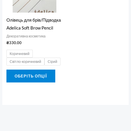
можна
вибрати
Олівець для брів/Підводка
на
Adelica Soft Brow Pencil
сторінці
Декоративна косметика
товару
₴
330.00
Коричневий
Світло-коричневий
Сірий
ОБЕРІТЬ ОПЦІЇ